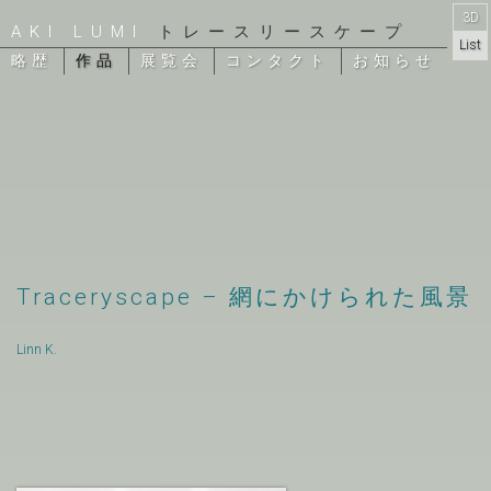
3D
AKI LUMI
トレースリースケープ
Galler
List
略歴
作品
展覧会
コンタクト
お知らせ
y
Traceryscape – 網にかけられた風景
Linn K.