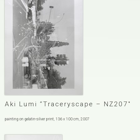
Aki Lumi “Traceryscape – NZ207″
painting on gelatin-silver print, 136 x 100 cm, 2007