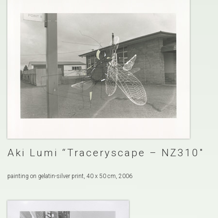
Aki Lumi “Traceryscape – NZ310″
painting on gelatin-silver print, 40 x 50 cm, 2006