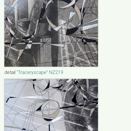
detail
“Traceryscape” NZ219