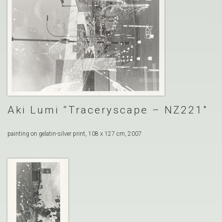
Aki Lumi “Traceryscape – NZ221″
painting on gelatin-silver print, 108 x 127 cm, 2007