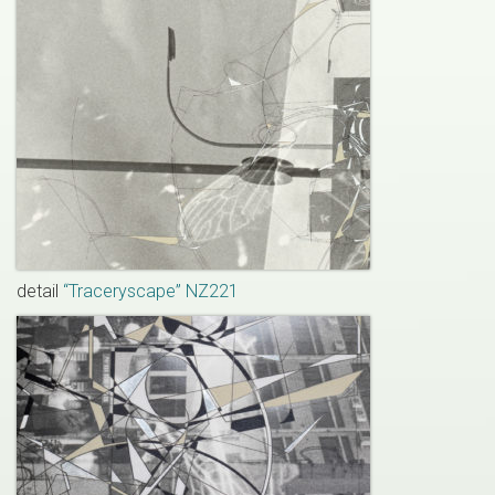
detail
“Traceryscape” NZ221