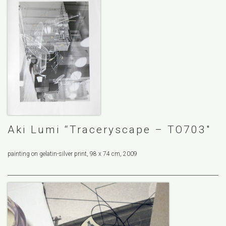
Aki Lumi “Traceryscape – TO703″
painting on gelatin-silver print, 98 x 74 cm, 2009