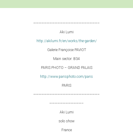
————————————————————————–
Aki Lumi
http://akilumi.fr/en/works/the-garden/
Galerie Françoise PAVIOT
Main sector: B34
PARIS PHOTO – GRAND PALAIS
http://www.parisphoto.com/paris
PARIS
————————————————————————–
————————————–
Aki Lumi
solo show
France