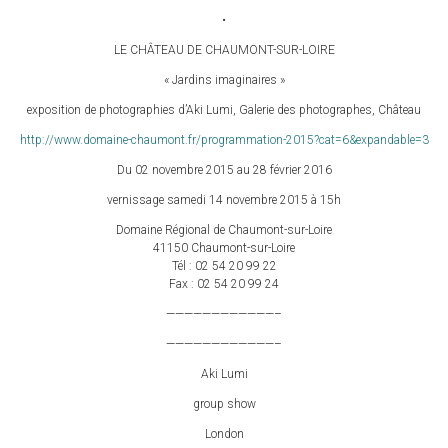
•
LE CHÂTEAU DE CHAUMONT-SUR-LOIRE
« Jardins imaginaires »
exposition de photographies d’Aki Lumi, Galerie des photographes, Château
http://www.domaine-chaumont.fr/programmation-2015?cat=6&expandable=3
Du 02 novembre 2015 au 28 février 2016
vernissage samedi 14 novembre 2015 à 15h
Domaine Régional de Chaumont-sur-Loire
41150 Chaumont-sur-Loire
Tél : 02 54 20 99 22
Fax : 02 54 20 99 24
————————————–
————————————–
Aki Lumi
group show
London