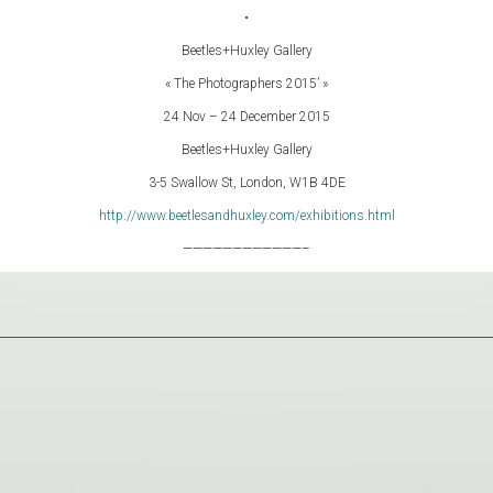
•
Beetles+Huxley Gallery
« The Photographers 2015’ »
24 Nov – 24 December 2015
Beetles+Huxley Gallery
3-5 Swallow St, London, W1B 4DE
http://www.beetlesandhuxley.com/exhibitions.html
————————————–